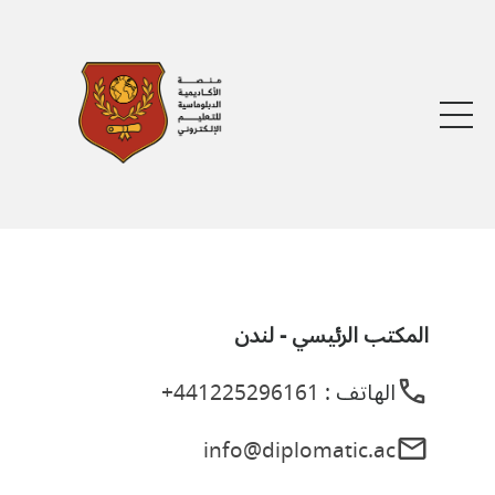
المكتب الرئيسي - لندن
الهاتف :
441225296161+
info@diplomatic.ac